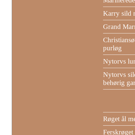
Marinerede 
Karry sild
Grand Marn
Christians
purløg
Nytorvs lu
Nytorvs sil
behørig gar
Røget ål m
Ferskrøget