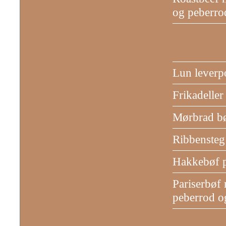
og peberro
Lun leverp
Frikadeller
Mørbrad bø
Ribbensteg
Hakkebøf p
Pariserbøf 
peberrod 