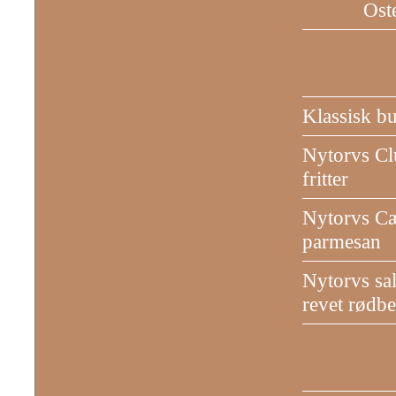
Ost
Klassisk b
Nytorvs C
fritter
Nytorvs Cæ
parmesan
Nytorvs sala
revet rødb