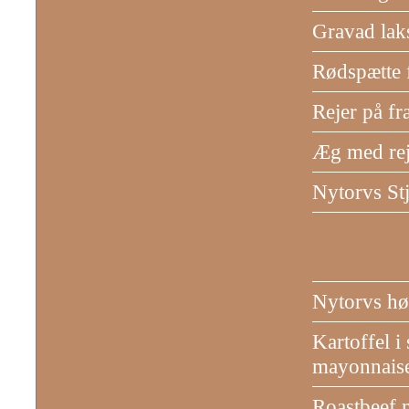
Gravad lak
Rødspætte 
Rejer på f
Æg med rej
Nytorvs St
Nytorvs hø
Kartoffel i
mayonnais
Roastbeef m