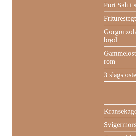
Port Salut 
Frituresteg
Gorgonzola
brød
Gammelost 
rom
3 slags ost
Kransekag
Svigermors