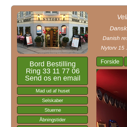
Vel
Dansk 
Danish res
Nytorv 15 
Forside
Bord Bestilling
Ring 33 11 77 06
Send os en email
Mad ud af huset
Selskaber
Stuerne
Åbningstider